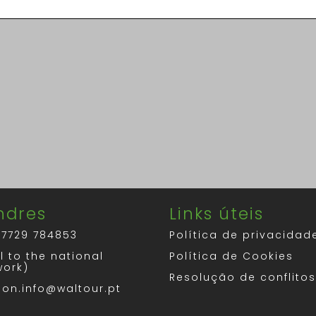
ndres
Links úteis
 7729 784853
Política de privacidad
l to the national
Política de Cookies
work)
Resolução de conflito
don.info@waltour.pt