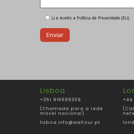
Li e Aceito a
Política de Privacidade (EU)
Lisboa
Lo
+351 916699309
+44
(Chamada para a rede
(Cal
móvel nacional)
net
lisboa.info@waltour.pt
lon