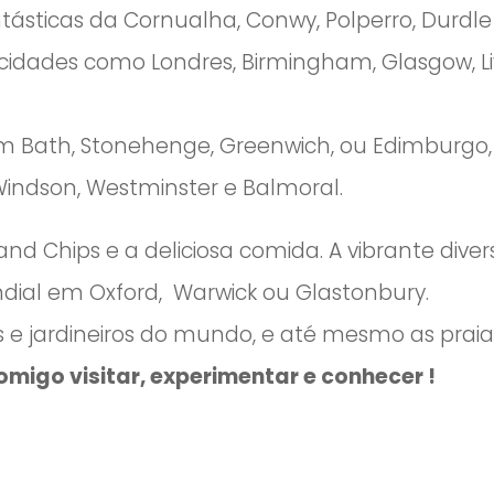
ntásticas da Cornualha, Conwy, Polperro, Durdle
dades como Londres, Birmingham, Glasgow, Live
 em Bath, Stonehenge, Greenwich, ou Edimburgo
Windson, Westminster e Balmoral.
and Chips e a deliciosa comida. A vibrante dive
ndial em Oxford, Warwick ou Glastonbury.
ns e jardineiros do mundo, e até mesmo as praia
omigo visitar, experimentar e conhecer !