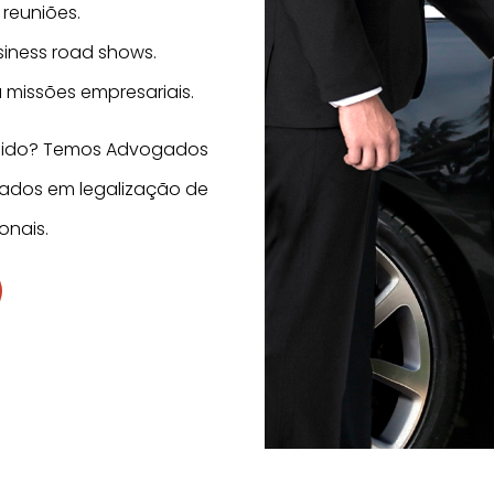
reuniões.
siness road shows.
 missões empresariais.
Unido? Temos Advogados
zados em legalização de
onais.