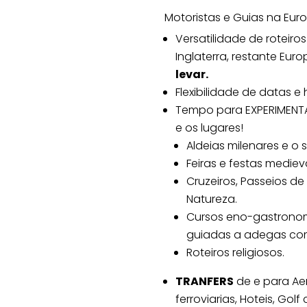
Motoristas e Guias na Euro
Versatilidade de roteiro
Inglaterra, restante Eur
levar.
Flexibilidade de datas e 
Tempo para EXPERIMENTA
e os lugares!
Aldeias milenares e o 
Feiras e festas medieva
Cruzeiros, Passeios de
Natureza.
Cursos eno-gastronomi
guiadas a adegas com
Roteiros religiosos.
TRANFERS
de e para Aer
ferroviarias, Hoteis, Golf 