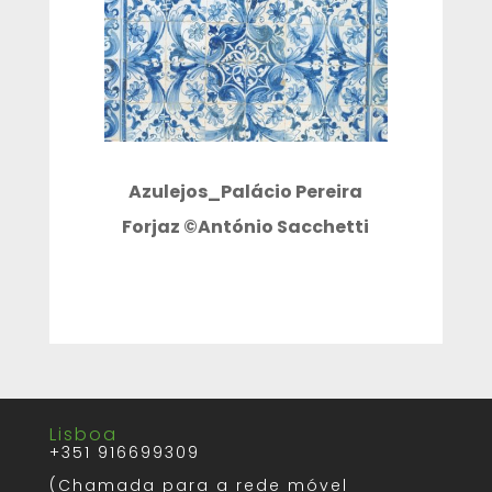
Azulejos_Palácio Pereira
Forjaz ©António Sacchetti
Lisboa
+351 916699309
(Chamada para a rede móvel