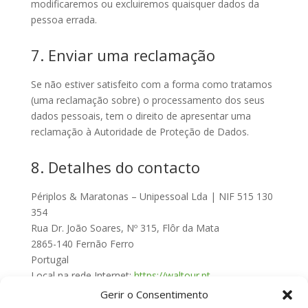
modificaremos ou excluiremos quaisquer dados da
pessoa errada.
7. Enviar uma reclamação
Se não estiver satisfeito com a forma como tratamos
(uma reclamação sobre) o processamento dos seus
dados pessoais, tem o direito de apresentar uma
reclamação à Autoridade de Proteção de Dados.
8. Detalhes do contacto
Périplos & Maratonas – Unipessoal Lda | NIF 515 130
354
Rua Dr. João Soares, Nº 315, Flôr da Mata
2865-140 Fernão Ferro
Portugal
Local na rede Internet:
https://waltour.pt
E-mail:
waltour.lisbon@
gmail.com
Gerir o Consentimento