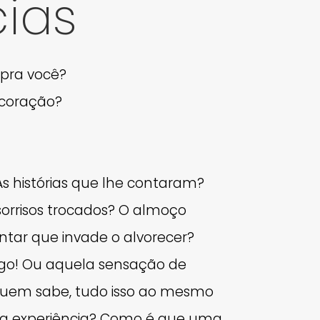
cias
 pra você?
 coração?
s histórias que lhe contaram?
orrisos trocados? O almoço
jantar que invade o alvorecer?
igo! Ou aquela sensação de
 Quem sabe, tudo isso ao mesmo
sua experiência? Como é que uma