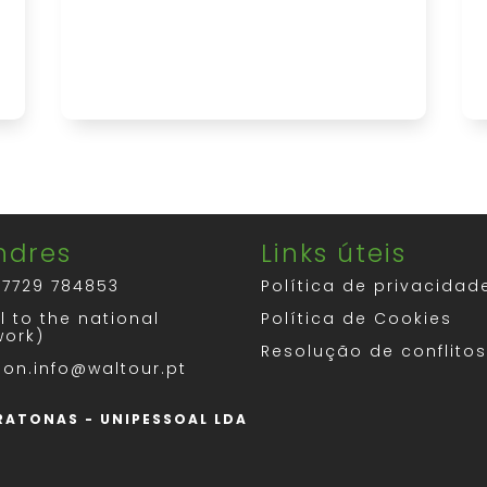
ndres
Links úteis
 7729 784853
Política de privacidad
l to the national
Política de Cookies
work)
Resolução de conflito
don.info@waltour.pt
ARATONAS - UNIPESSOAL LDA