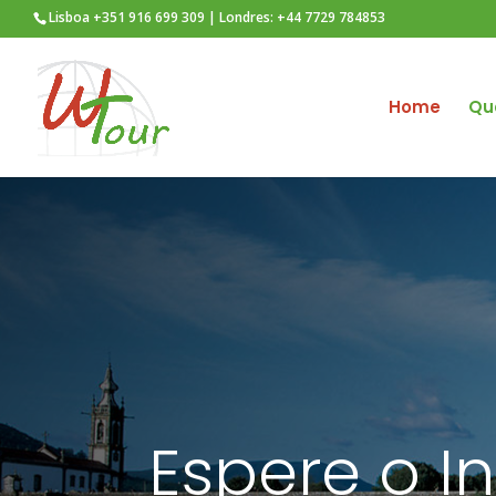
Lisboa +351 916 699 309 | Londres: +44 7729 784853
Home
Qu
Espere o I