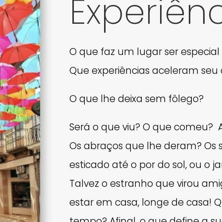
Experiên
O que faz um lugar ser especial
Que experiências aceleram seu
O que lhe deixa sem fôlego?
Será o que viu? O que comeu? A
Os abraços que lhe deram? Os s
esticado até o por do sol, ou o 
Talvez o estranho que virou am
estar em casa, longe de casa!
tempo? Afinal, o que define a 