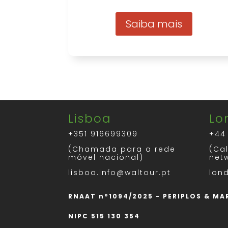
Saiba mais
Lisboa
Lo
+351 916699309
+44
(Chamada para a rede
(Cal
móvel nacional)
net
lisboa.info@waltour.pt
lon
RNAAT nº1094/2025 - PERIPLOS & M
NIPC 515 130 354